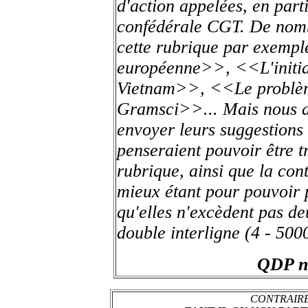
d'action appelées, en parti
confédérale CGT. De nomb
cette rubrique par exemp
européenne>>, <<L'initia
Vietnam>>, <<Le problè
Gramsci>>... Mais nous a
envoyer leurs suggestions 
penseraient pouvoir être t
rubrique, ainsi que la cont
mieux étant pour pouvoir p
qu'elles n'excèdent pas de
double interligne (4 - 50
QDP n°
CONTRAIRE