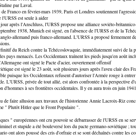
Staline par Laval.
re de Franco en février-mars 1939, Paris et Londres soutiennent l'agress
 l'URSS est seule à aider
jour après l'Anschluss, l'URSS propose une alliance soviéto-britannico-
eptembre 1938, Munich est signé, en l'absence de l'URSS et de la Tché
 " anglo-allemand puis franco-allemand. L'URSS a proposé fermement d
sions.
finitif du Reich contre la Tchécoslovaquie, immédiatement suivi de la p
les pays menacés. Les Occidentaux traînent les pieds jusqu'en août incl
 l'Allemagne ont signé le Pacte d'acier, ouvertement offensif
étique est signé le 23 août, soit plusieurs jours après l'aveu clair des F
ible puisque les Occidentaux refusent d'autoriser l'Armée rouge à entr
e. L'URSS, privée de tout allié, est alors confrontée à la perspective 
on d'hommes à ses frontières occidentales. Il y en aura trois en juin 1941
u de faire allusion aux travaux de l'historienne Annie Lacroix-Riz conc
me " Plutôt Hitler que le Front Populaire ".
ques " européennes ont cru pouvoir se débarrasser de l'URSS en se serva
iminel et stupide a été bouleversé lors du pacte germano-soviétique ; tous
rio ont alors poussé des cris d'orfraie et se sont déchaînés contre les 