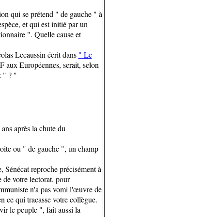
tion qui se prétend " de gauche " à
spèce, et qui est initié par un
ionnaire ". Quelle cause et
colas Lecaussin écrit dans
" Le
PCF aux Européennes, serait, selon
 " ? "
 ans après la chute du
 droite ou " de gauche ", un champ
le, Sénécat reproche précisément à
e de votre lectorat, pour
ommuniste n'a pas vomi l'œuvre de
en ce qui tracasse votre collègue.
r le peuple ", fait aussi la