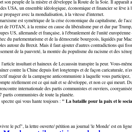
 son peuple de la misère et développe la Route de la Soie. Il apparaît ai
des USA, un ensemble idéologique, économique et financier se lève à l'e
e propager avec la mondialisation, à la vitesse d'internet.
 marxisme est symétrique de la crise économique du capitalisme, de l'acc
s et de l'OTAN, à la remise en cause du libéralisme pur et dur par Trum
roupes US, allemande et française, à l'ébranlement de l'unité européenne 
chec du parlementarisme et de la démocratie bourgeois, liquidés par Mac
es autour du Brexit. Mais il faut ajouter d'autres contradictions qui fis
oissement de la pauvreté, la montée du populisme du racisme et des xénop
 l'article insultant et haineux de Lecaussin transpire la peur. Vous-mê
ner contre la Chine depuis fort longtemps et de façon caricaturale, n'av
ctif majeur de la campagne anticommuniste à laquelle vous participez, br
compte réellement est ce qui naît et se développe, et non ce qui meurt. D
encontre internationale des partis communistes et ouvriers, coorganisée
 partis communistes de toute la planète.
" La bataille pour la paix et le soci
ce spectre qui vous hante toujours :
vivre le pcf", la lettre ouverte/ pétition au journal 'le Monde' est en ligne