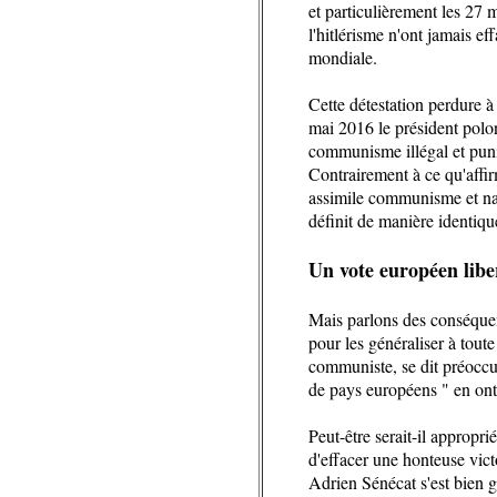
et particulièrement les 27 m
l'hitlérisme n'ont jamais e
mondiale.
Cette détestation perdure à
mai 2016 le président polo
communisme illégal et puni
Contrairement à ce qu'affir
assimile communisme et nazi
définit de manière identiqu
Un vote européen libe
Mais parlons des conséquenc
pour les généraliser à tout
communiste, se dit préoccu
de pays européens " en ont in
Peut-être serait-il appropri
d'effacer une honteuse victo
Adrien Sénécat s'est bien g