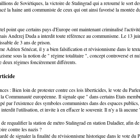
illions de Soviétiques, la victoire de Stalingrad qui a retourné le sort des
ffacé la haine anti communiste de ceux qui ont ainsi favorisé la montée d
 tel point que certains pays d'Europe ont maintenant criminalisé l'activi
nais Andrzej Duda a interdit toute référence au communisme. Le 13 juin
ssable de 3 ans de prison.
me Adrien Sénécat, il y a bien falsification et révisionnisme dans le tex
sme sous la notion de " régime totalitaire ", concept controversé et nul
e deux régimes foncièrement différents.
rticide
es : Bien loin de protester contre ces lois liberticides, le vote du Parl
e la Communauté européenne. Il signale que " dans certains Etats membres 
pé par l'existence des symboles communistes dans des espaces publics, 
terdit l'utilisation, et invite à en effacer le souvenir. Il n'y a là aucune
é de requalifier la station de métro Stalingrad en station Daladier, afin de
ire contre les nazis ?
ardé de signaler la finalité du révisionnisme historique dans le vote du 