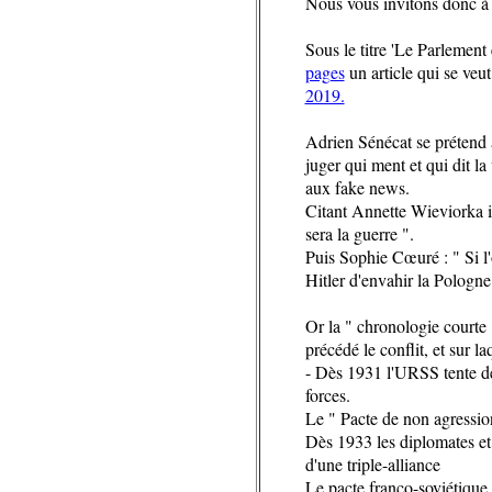
Nous vous invitons donc à s
Sous le titre 'Le Parlement 
pages
un article qui se veu
2019.
Adrien Sénécat se prétend au
juger qui ment et qui dit la 
aux fake news.
Citant Annette Wieviorka i
sera la guerre ".
Puis Sophie Cœuré : " Si l
Hitler d'envahir la Pologne
Or la " chronologie courte 
précédé le conflit, et sur 
- Dès 1931 l'URSS tente de 
forces.
Le " Pacte de non agressi
Dès 1933 les diplomates et 
d'une triple-alliance
Le pacte franco-soviétique 