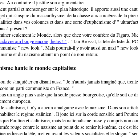
s. Au contraire il justifie son argumentaire.
ment partial et mensonger sur le plan historique, il apporte aussi une cau
ojet qui s'inspire du maccarthysme, de la chasse aux sorcières de la pire e
ifiez dans vos colonnes et dans une sorte d'euphémisme d' " ultraréact
ous à présent ?
criminer seulement le Monde, alors que chez votre confrère du Figaro, Ni
adavre qui bouge encore, hélas ! "
: " Ian Brossat, la tête de liste du 
muniste " new look ". Mais pourrait-il y avoir aussi un nazi " new look
nisme et du nazisme atteint un point de non-retour.
isme hante le monde capitaliste
n de s'inquiéter en disant aussi " Je n'aurais jamais imaginé que, trente
core un parti communiste en France. "
 sous un angle plus vaste que la seule presse bourgeoise, qu'elle soit de
rlement européen.
 le stalinisme, il n'y a aucun amalgame avec le nazisme. Dans son artic
abiliter le régime stalinien". Il joue ici sur la corde sensible anti Poutin
ique Poutine et stalinisme, mais le nationalisme russe y compris non c
'armée rouge contre le nazisme au point de se renier lui-même, et c'est bi
redresse la tête, met en avant les valeurs socialistes et le slogan " servi