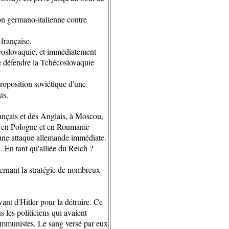
ion germano-italienne contre
française.
coslovaquie, et immédiatement
e défendre la Tchécoslovaquie
roposition soviétique d'une
us.
rançais et des Anglais, à Moscou,
er en Pologne et en Roumanie
d'une attaque allemande immédiate.
. En tant qu'alliée du Reich ?
ernant la stratégie de nombreux
nt d'Hitler pour la détruire. Ce
 les politiciens qui avaient
communistes. Le sang versé par eux