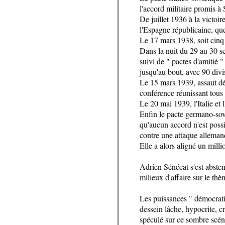
l'accord militaire promis à 
De juillet 1936 à la victoi
l'Espagne républicaine, que
Le 17 mars 1938, soit cinq 
Dans la nuit du 29 au 30 s
suivi de " pactes d'amitié
jusqu'au bout, avec 90 divi
Le 15 mars 1939, assaut dé
conférence réunissant tous 
Le 20 mai 1939, l'Italie et
Enfin le pacte germano-sovi
qu'aucun accord n'est poss
contre une attaque allemand
Elle a alors aligné un milli
Adrien Sénécat s'est absten
milieux d'affaire sur le thè
Les puissances " démocrati
dessein lâche, hypocrite, cr
spéculé sur ce sombre scéna