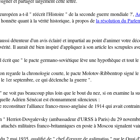
igner et partager largement cette lettre.
européen a-t-il " réécrit l'Histoire " de la seconde guerre mondiale ?',
Ad
t honnête quant à la vérité historique, à propos de
la résolution du Parl
ssi détenteur d'un avis éclairé et impartial au point d'animer votre décod
vérité. Il aurait été bien inspiré d'appliquer à son article les scrupules ave
l écrit que " le pacte germano-soviétique lève une hypothèque et tout l
'on regarde la chronologie courte, le pacte Molotov-Ribbentrop signé le
 le 1er septembre, ce qui déclenche la guerre ".
" ne voit pas beaucoup plus loin que le bout du nez, si on examine la s
laquelle Adrien Sénécat est étonnamment silencieux :
reconstituer l'alliance franco-russo-anglaise de 1914 qui avait contrain
on " Herriot-Dovgalevsky (ambassadeur d'URSS à Paris) du 29 novembre 
attachés militaires franco-britanniques en poste à Moscou signalent vai
du 2 mai 1935, qualifié de " chef d'œuvre de galimatias " par le Quai d'