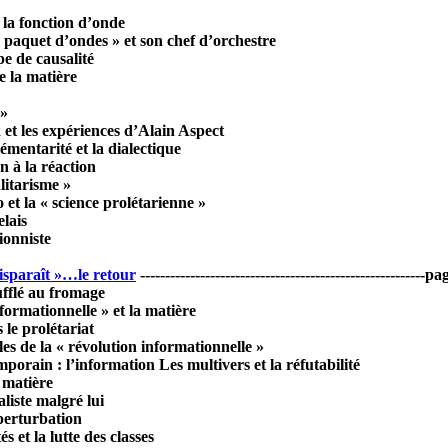
 la fonction d’onde
 paquet d’ondes » et son chef d’orchestre
e de causalité
e la matière
 »
et les expériences d’Alain Aspect
mentarité et la dialectique
n à la réaction
alitarisme »
 et la « science prolétarienne »
lais
ionniste
disparaît »…le retour
---------------------------------------------------------p
fflé au fromage
formationnelle » et la matière
 le prolétariat
lles de la « révolution informationnelle »
porain : l’information Les multivers et la réfutabilité
a matière
liste malgré lui
 perturbation
és et la lutte des classes