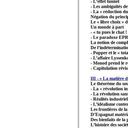
- L’effet tunnel
- Les ambiguïtés de
- La « réduction du
Négation du princip
Le « libre choix » d
Un monde à part
- « tu pues le chat !
- Le paradoxe EPR 
La notion de complé
De l’indéterminatio
- Popper et le « tot
- L’affaire Lyssenko
- Monod prend le re
- Capitulation révis
III - « La matière 
Le théorème du sou
- La « révolution in
- La révolution sans
- Réalités industrie
- L’idéalisme contem
Les frontières de l
D’Espagnat matéria
Des bienfaits de la
L’histoire des sociét