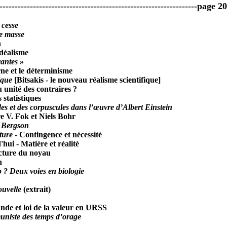
-----------------------------------------------------------------page 2
 cesse
de masse
n
idéalisme
vantes
»
e et le déterminisme
ique
[Bitsakis - le nouveau réalisme scientifique]
u unité des contraires ?
 statistiques
es et des corpuscules dans l’œuvre d’Albert Einstein
e V. Fok et Niels Bohr
. Bergson
ture
- Contingence et nécessité
hui - Matière et réalité
ucture du noyau
n
 ? Deux voies en biologie
ouvelle
(extrait)
de et loi de la valeur en URSS
uniste des temps d’orage