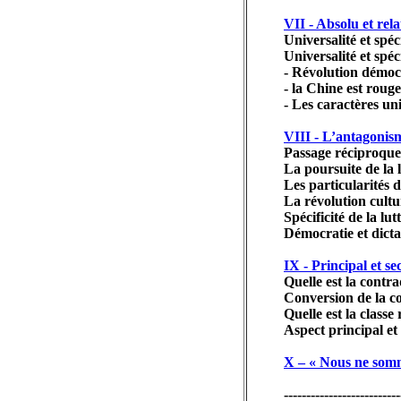
VII - Absolu et rela
Universalité et spéci
Universalité et spéc
- Révolution démoc
- la Chine est rouge
- Les caractères uni
VIII - L’antagonism
Passage réciproque
La poursuite de la l
Les particularités 
La révolution cultu
Spécificité de la lut
Démocratie et dict
IX - Principal et s
Quelle est la contr
Conversion de la co
Quelle est la classe
Aspect principal et
X – « Nous ne somm
--------------------------