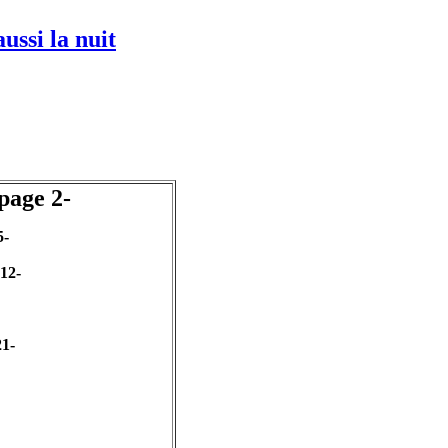
ussi la nuit
--page 2-
5-
 12-
21-