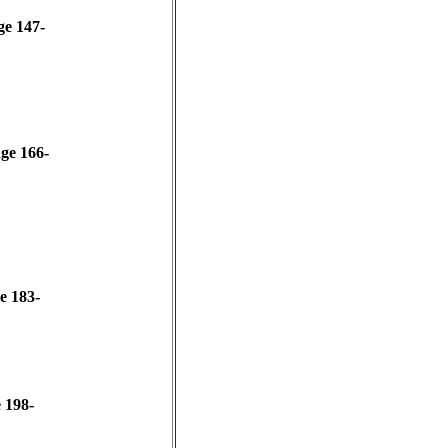
page 147-
-page 166-
age 183-
ge 198-