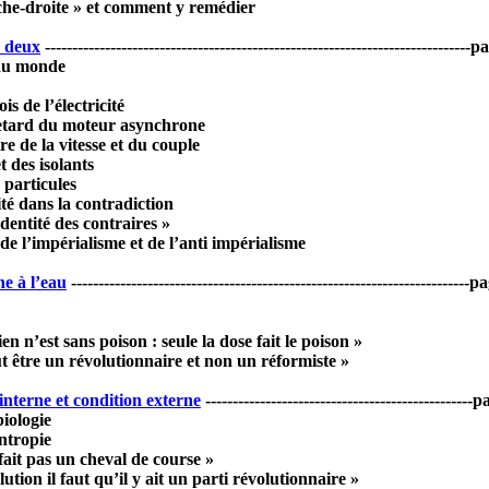
che-droite » et comment y remédier
n deux
------------------------------------------------------------------------------
du monde
is de l’électricité
retard du moteur asynchrone
re de la vitesse et du couple
t des isolants
 particules
ité dans la contradiction
dentité des contraires »
de l’impérialisme et de l’anti impérialisme
he à l’eau
-------------------------------------------------------------------------
ien n’est sans poison : seule la dose fait le poison »
ut être un révolutionnaire et non un réformiste »
interne et condition externe
------------------------------------------------
iologie
ntropie
fait pas un cheval de course »
lution il faut qu’il y ait un parti révolutionnaire »