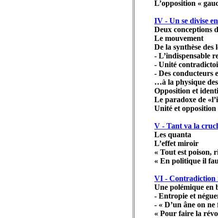
L’opposition « gau
IV - Un se divise e
Deux conceptions 
Le mouvement
De la synthèse des lo
- L’indispensable 
- Unité contradictoi
- Des conducteurs e
…à la physique des
Opposition et ident
Le paradoxe de «l’i
Unité et opposition 
V - Tant va la cruc
Les quanta
L’effet miroir
« Tout est poison, r
« En politique il fa
VI - Contradiction 
Une polémique en b
- Entropie et négue
- « D’un âne on ne 
« Pour faire la révo