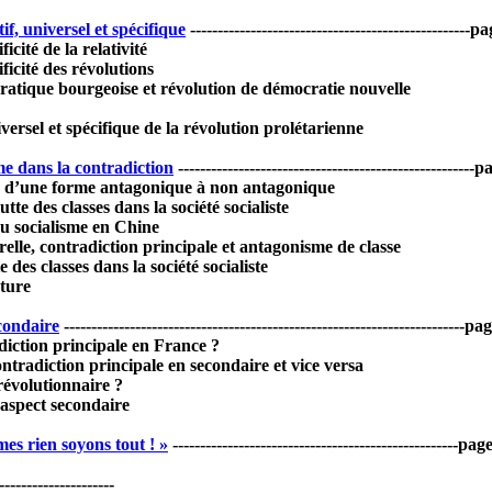
tif, universel et spécifique
---------------------------------------------------
ficité de la relativité
ificité des révolutions
ratique bourgeoise et révolution de démocratie nouvelle
versel et spécifique de la révolution prolétarienne
e dans la contradiction
-----------------------------------------------------
 d’une forme antagonique à non antagonique
utte des classes dans la société socialiste
du socialisme en Chine
relle, contradiction principale et antagonisme de classe
te des classes dans la société socialiste
ature
econdaire
-------------------------------------------------------------------------p
adiction principale en France ?
ntradiction principale en secondaire et vice versa
 révolutionnaire ?
 aspect secondaire
es rien soyons tout ! »
----------------------------------------------------pa
---------------------