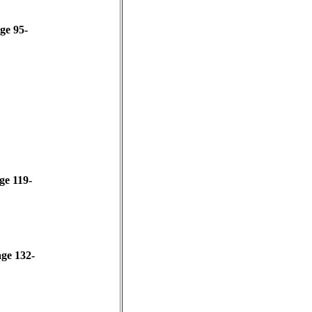
page 95-
page 119-
-page 132-