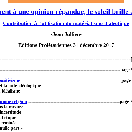
nt à une opinion répandue, le soleil brille a
Contribution à l’utilisation du matérialisme-dialectique
-Jean Jullien-
Editions Prolétariennes 31 décembre 2017
------------------------------------------------------
----------------------------------------------------------------------------------page 
ositivisme
--------------------------------------------------------------------page
t la lutte idéologique
l’idéalisme
comme religion
--------------------------------------------------------------page 
ns la mesure
’incertitude
atistique
terminée
 nulle part »