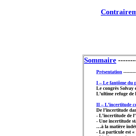
Contraireme
Sommaire
-------
Présentation
--------
I – Le fantôme du p
Le congrès Solvay e
L’ultime refuge de 
II – L’incertitude 
De l’incertitude da
- L’incertitude de l
- Une incertitude st
…à la matière indé
- La particule est «