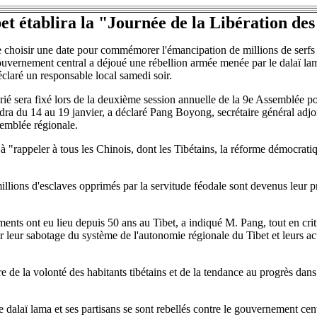
et établira la "Journée de la Libération des
e choisir une date pour commémorer l'émancipation de millions de serfs e
uvernement central a déjoué une rébellion armée menée par le dalaï lam
déclaré un responsable local samedi soir.
ié sera fixé lors de la deuxième session annuelle de la 9e Assemblée po
ndra du 14 au 19 janvier, a déclaré Pang Boyong, secrétaire général adj
emblée régionale.
à "rappeler à tous les Chinois, dont les Tibétains, la réforme démocratiqu
illions d'esclaves opprimés par la servitude féodale sont devenus leur pr
ts ont eu lieu depuis 50 ans au Tibet, a indiqué M. Pang, tout en crit
ur leur sabotage du système de l'autonomie régionale du Tibet et leurs act
re de la volonté des habitants tibétains et de la tendance au progrès dans 
 dalaï lama et ses partisans se sont rebellés contre le gouvernement cent