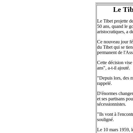
Le Tib
Le Tibet projette d
50 ans, quand le go
aristocratiques, a 
Ce nouveau jour fér
du Tibet qui se tie
permanent de l'Ass
Cette décision vise 
ans", a-t-il ajouté.
"Depuis lors, des m
rappelé.
D'énormes changemen
et ses partisans po
sécessionnistes.
"Ils vont à l'encont
souligné.
Le 10 mars 1959, le