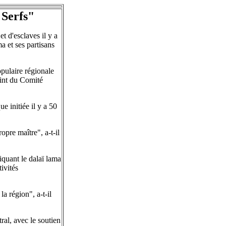
 Serfs"
t d'esclaves il y a
a et ses partisans
pulaire régionale
oint du Comité
e initiée il y a 50
opre maître", a-t-il
iquant le dalaï lama
ivités
la région", a-t-il
ral, avec le soutien