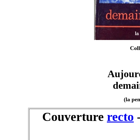
Coll
Aujourd
demain
(la pe
Couverture
recto