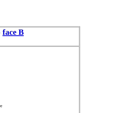
-
face B
re