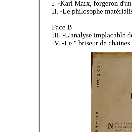
I. -Karl Marx, forgeron d'u
II. -Le philosophe matérialis
Face B
III. -L'analyse implacable de
IV. -Le " briseur de chaines 