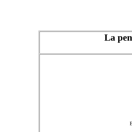
La pen
E