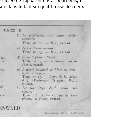
ritage de l'appareil d'Etat bourgeois; il
late dans le tableau qu'il brosse des deux