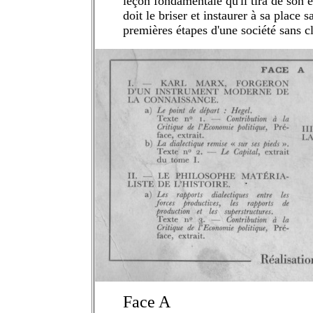
leçon fondamentale qu'il tira de son é
doit le briser et instaurer à sa place
premières étapes d'une société sans c
Face A