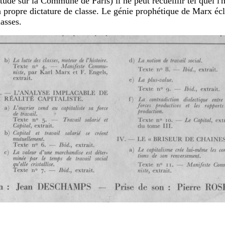
tude sur la Commune de Paris) il ne peut recueillir tel quel l'hé
 sa propre dictature de classe. Le génie prophétique de Marx éc
lasses.