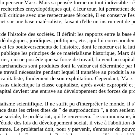
 penseur Marx. Mais sa pensée forme un tout indivisible : éla
 recherches encyclopédiques qui, à leur tour, lui permettent d
'il critique avec une respectueuse férocité, il en conserve l'ess
met sur une base matérialiste, faisant d'elle un instrument de p
 l'histoire des sociétés. Il définit les rapports entre la bas
idéologiques, juridiques, politiques, etc., qui lui corresponden
 et les bouleversements de l'histoire, dont le moteur est la lut
e publique les principes de ce matérialisme historique, Marx
ier, qui ne possède que sa force de travail, la vend au capitali
archandises sont produites dont la valeur est déterminée par le
 travail nécessaire pendant lequel il transfère au produit la seu
 capitaliste, fondement de son exploitation. Cependant, Marx n
ssus dialectique la classe capitaliste, après avoir exproprié et 
apital devient une entrave au développement des forces de pro
lisme scientifique. Il ne suffit pu d'interpréter le monde, il s
ence dans les crises dites de " de surproduction ", a non seule
e sociale, le prolétariat, qui le renversera. Le communisme, id
l'étude des lois du développement social, il vise à l'abolition
omme. Le prolétariat doit, pour y parvenir, s'emparer du pouvoi