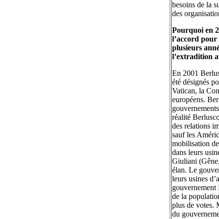
besoins de la s
des organisatio
Pourquoi en 2
l’accord pour 
plusieurs ann
l’extradition 
En 2001 Berlusc
été désignés po
Vatican, la Con
européens. Berl
gouvernements 
réalité Berlusc
des relations i
sauf les Améric
mobilisation des
dans leurs usin
Giuliani (Gêne,
élan. Le gouve
leurs usines d’
gouvernement Be
de la populatio
plus de votes. 
du gouvernemen