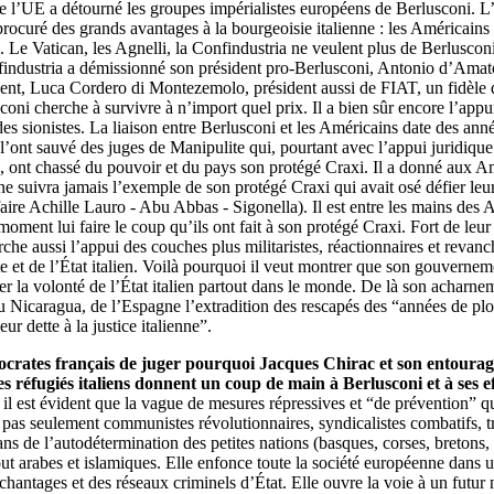
e l’UE a détourné les groupes impérialistes européens de Berlusconi. L
procuré des grands avantages à la bourgeoisie italienne : les Américains
 Le Vatican, les Agnelli, la Confindustria ne veulent plus de Berlusconi
industria a démissionné son président pro-Berlusconi, Antonio d’Amato
ent, Luca Cordero di Montezemolo, président aussi de FIAT, un fidèle d
coni cherche à survivre à n’import quel prix. Il a bien sûr encore l’appu
es sionistes. La liaison entre Berlusconi et les Américains date des ann
l’ont sauvé des juges de Manipulite qui, pourtant avec l’appui juridique 
, ont chassé du pouvoir et du pays son protégé Craxi. Il a donné aux A
 ne suivra jamais l’exemple de son protégé Craxi qui avait osé défier leu
faire Achille Lauro - Abu Abbas - Sigonella). Il est entre les mains des A
moment lui faire le coup qu’ils ont fait à son protégé Craxi. Fort de leur
che aussi l’appui des couches plus militaristes, réactionnaires et revanc
te et de l’État italien. Voilà pourquoi il veut montrer que son gouvernem
ter la volonté de l’État italien partout dans le monde. De là son acharne
u Nicaragua, de l’Espagne l’extradition des rescapés des “années de pl
eur dette à la justice italienne”.
ocrates français de juger pourquoi Jacques Chirac et son entourag
es réfugiés italiens donnent un coup de main à Berlusconi et à ses e
il est évident que la vague de mesures répressives et “de prévention” qu
pas seulement communistes révolutionnaires, syndicalistes combatifs, tr
ans de l’autodétermination des petites nations (basques, corses, bretons, 
ut arabes et islamiques. Elle enfonce toute la société européenne dans 
chantages et des réseaux criminels d’État. Elle ouvre la voie à un futur no