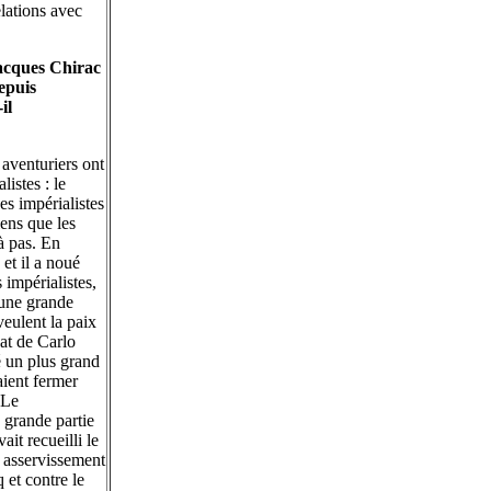
elations avec
.
acques Chirac
epuis
il
 aventuriers ont
istes : le
es impérialistes
iens que les
à pas. En
et il a noué
 impérialistes,
 une grande
veulent la paix
nat de Carlo
né un plus grand
aient fermer
 Le
 grande partie
it recueilli le
t asservissement
et contre le