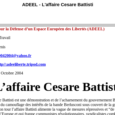
ADEEL - L'affaire Cesare Battisti
our la Défense d’un Espace Européen des Libertés (ADEEL)
Travail
enis
0042004@yahoo.fr
tp//:adeeliberte.tripod.com
° Octobre 2004
’affaire Cesare Battis
re Battisti est une démonstration et de l’acharnement du gouvernement 
t du camouflage des intérêts de la bande Berlusconi sous couvert de la g
on tour l’affaire Battisti alimente la vague de mesures répressives et “d
 l’Europe et qui frappe communistes révolutionnaires, syndicalistes comb