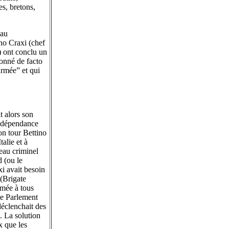
es, bretons,
 au
no Craxi (chef
) ont conclu un
donné de facto
armée” et qui
t alors son
a dépendance
on tour Bettino
talie et à
seau criminel
 (ou le
i avait besoin
 (Brigate
rmée à tous
 le Parlement
déclenchait des
. La solution
x que les