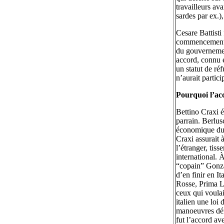
travailleurs av
sardes par ex.)
Cesare Battisti 
commencement d
du gouvernement
accord, connu e
un statut de ré
n’aurait partic
Pourquoi l’ac
Bettino Craxi ét
parrain. Berlus
économique du 
Craxi assurait à
l’étranger, tis
international. 
“copain” Gonzal
d’en finir en I
Rosse, Prima Li
ceux qui voulai
italien une loi
manoeuvres déma
fut l’accord av