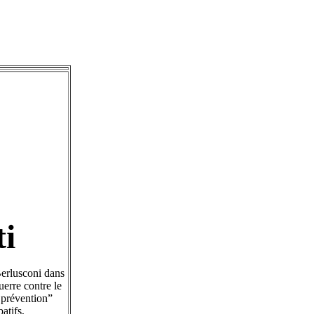
ti
Berlusconi dans
uerre contre le
e prévention”
atifs,