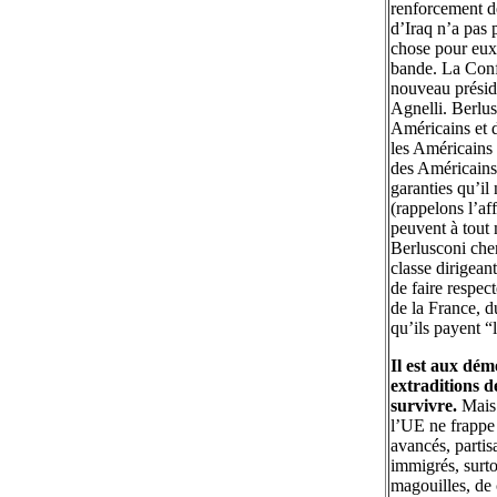
renforcement d
d’Iraq n’a pas 
chose pour eux.
bande. La Conf
nouveau présid
Agnelli. Berlus
Américains et d
les Américains 
des Américains
garanties qu’il
(rappelons l’af
peuvent à tout 
Berlusconi cher
classe dirigean
de faire respec
de la France, d
qu’ils payent “l
Il est aux dém
extraditions d
survivre.
Mais 
l’UE ne frappe 
avancés, partis
immigrés, surto
magouilles, de 