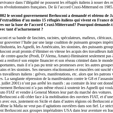
urvivance dans l’illégalité ne poussent les réfugiés italiens à nouer des r
ns révolutionnaires françaises. De là l’accord Craxi-Mitterrand en 1985
002 le second gouvernement Berlusconi a demandé et obtenu de J
l’extradition d’au moins 15 réfugiés italiens qui vivent en France d
ées sur la base de l’accord Craxi-Mitterrand? Pourquoi demande-t-
avec tant d’acharnement ?
oni et sa bande de fascistes, racistes, spéculateurs, mafieux, cléricaux,
ur gouverner l’Italie par une large coalition de puissants groupes impérial
findustria, les Agnelli, les Américains, les sionistes, des puissants group
usconi avait promis d’éliminer en vitesse les acquis des travailleurs ital
de centre-gauche (Prodi, D’Alema, Amato) éliminaient seulement pas 
oni a renforcé son empire financier et son réseau criminel dans le monde 
mportantes, mais il n’a pas pu tenir ses promesses avec les autres groupes
ains et les sionistes. Ses mesures réactionnaires et musclées ont suscité
 travailleurs italiens : grèves, manifestations, etc. alors que les patrons 
es. La sanglante répression de la manifestation contre le G8 et l’assassi
 juillet 2001) n’ont pas arrêté les manifs : au contraire ils leur ont don
rnement Berlusconi n’a pas même réussi à soutenir les Agnelli qui voul
auto FIAT et vendre à General Motors leur part du marché des voitures.
rlusconi a dû céder face à la mobilisation des ouvriers FIAT, et d’une
n avec eux, justement en Sicile et dans d’autres régions où Berlusconi ava
Même la Mafia ne veut pas d’agitations ouvrières dans son fief. Le stric
t Berlusconi aux groupes impérialistes USA dans leur aventure en Iraq 