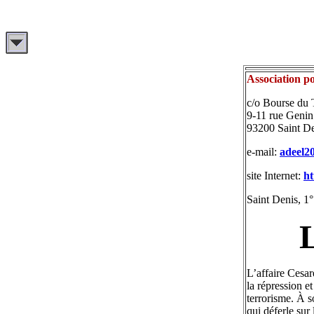
Association p
c/o Bourse du 
9-11 rue Genin
93200 Saint D
e-mail:
adeel2
site Internet:
ht
Saint Denis, 1
L
L’affaire Cesa
la répression e
terrorisme. À s
qui déferle sur