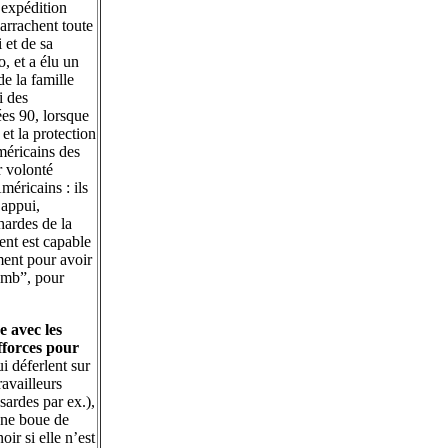
’expédition
 arrachent toute
 et de sa
, et a élu un
e la famille
i des
ées 90, lorsque
et la protection
méricains des
r volonté
méricains : ils
 appui,
hardes de la
ent est capable
ment pour avoir
omb”, pour
e avec les
fforces pour
i déferlent sur
availleurs
sardes par ex.),
une boue de
ir si elle n’est