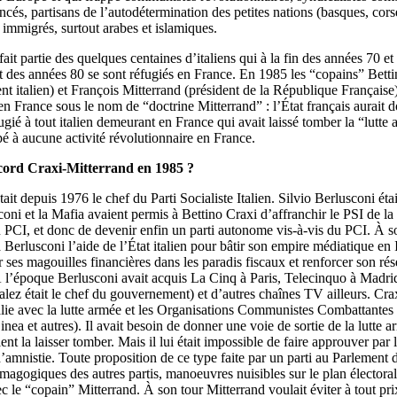
ancés, partisans de l’autodétermination des petites nations (basques, cors
, immigrés, surtout arabes et islamiques.
fait partie des quelques centaines d’italiens qui à la fin des années 70 et
es années 80 se sont réfugiés en France. En 1985 les “copains” Betti
 italien) et François Mitterrand (président de la République Française
n France sous le nom de “doctrine Mitterrand” : l’État français aurait 
fugié à tout italien demeurant en France qui avait laissé tomber la “lutte 
ipé à aucune activité révolutionnaire en France.
cord Craxi-Mitterrand en 1985 ?
ait depuis 1976 le chef du Parti Socialiste Italien. Silvio Berlusconi étai
coni et la Mafia avaient permis à Bettino Craxi d’affranchir le PSI de l
PCI, et donc de devenir enfin un parti autonome vis-à-vis du PCI. À s
 Berlusconi l’aide de l’État italien pour bâtir son empire médiatique en I
ser ses magouilles financières dans les paradis fiscaux et renforcer son ré
À l’époque Berlusconi avait acquis La Cinq à Paris, Telecinquo à Madrid
ez était le chef du gouvernement) et d’autres chaînes TV ailleurs. Crax
talie avec la lutte armée et les Organisations Communistes Combattantes
nea et autres). Il avait besoin de donner une voie de sortie de la lutte a
ent la laisser tomber. Mais il lui était impossible de faire approuver par
 d’amnistie. Toute proposition de ce type faite par un parti au Parlement 
gogiques des autres partis, manoeuvres nuisibles sur le plan électoral
ec le “copain” Mitterrand. À son tour Mitterrand voulait éviter à tout pri