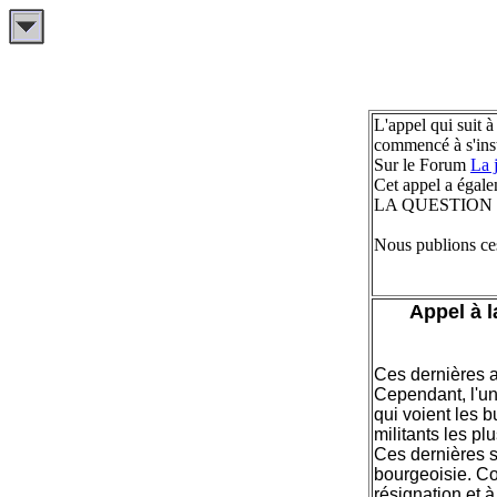
L'appel qui suit à
commencé à s'inst
Sur le Forum
La 
Cet appel a égale
LA QUESTION 
Nous publions ces
Appel à l
Ces dernières an
Cependant, l'un
qui voient les b
militants les pl
Ces dernières s
bourgeoisie. Co
résignation et 