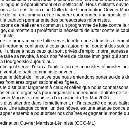
e logique d'éparpillement et d'inefficacité. Nous militants ouvri
ons à la constitution d'un Collectif de Coordination Ouvrier Mar
e définir en commun et de manière coordonnée une riposte eff
l à la trahison permanente des bureaucrates réformistes.
sons de réaliser en commun un programme de lutte contre la m
e, qui montre au prolétariat la nécessité de lutter contre le cap
ialiste.
e ce programme de lutte serve de référence à tous les élément
qu'il redonne confiance à ceux qui aujourd'hui doutent des soluti
'il unisse à nous ceux qui sont privés d'emploi, notre jeunesse 
ire taire sa révolte, à tous nos frères de classe immigrés qui sont
la Bourgeoisie aujourd'hui.
in qu'il serve d'élan à l'unification des marxistes-léninistes pou
n véritable parti communiste ouvrier .
 que le début de l'initiative que nous entendons porter au-delà 
es frontières organisationnelles figées.
le distribuer largement à ceux et celles que nous connaissons
as encore organisés pour organiser une réunion centrale de ce C
vrier Marxiste-Léniniste à l'occasion du 1er Mai 2006.
 plus attendre dans l'émiettement, ni l'incapacité de nous battr
sse. Une attaque contre l'un des nôtres, est une attaque contre t
apper ensemble pour briser nos chaînes et gagner le monde qui 
ordination Ouvrier Marxiste-Léniniste (CCO-ML)