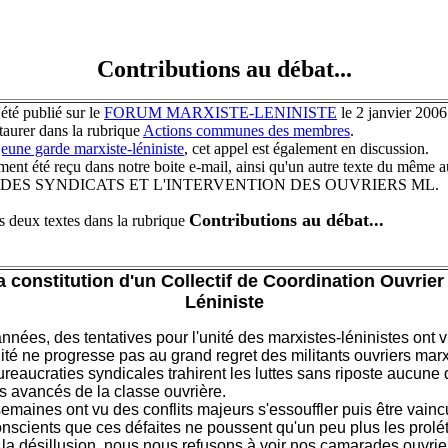
Contributions au débat...
 été publié sur le
FORUM MARXISTE-LENINISTE
le 2 janvier 2006
aurer dans la rubrique
Actions communes des membres
.
jeune garde marxiste-léniniste
, cet appel est également en discussion.
ment été reçu dans notre boite e-mail, ainsi qu'un autre texte du même 
DES SYNDICATS ET L'INTERVENTION DES OUVRIERS ML.
Contributions au débat...
 deux textes dans la rubrique
a constitution d'un Collectif de Coordination Ouvrier
Léniniste
nées, des tentatives pour l'unité des marxistes-léninistes ont vu
ité ne progresse pas au grand regret des militants ouvriers marx
ureaucraties syndicales trahirent les luttes sans riposte aucune 
us avancés de la classe ouvrière.
emaines ont vu des conflits majeurs s'essouffler puis être vainc
nscients que ces défaites ne poussent qu'un peu plus les prolét
à la désillusion, nous nous refusons à voir nos camarades ouvrie