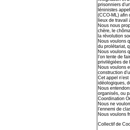
prisonniers d'un
léninistes appel
(CCO-ML) afin d
lieux de travai
Nous nous propo
chère, le chômag
la révolution soc
Nous voulons qu
du prolétariat, 
Nous voulons qu
l'on tente de fa
privilégiées de 
Nous voulons enf
construction d'u
Cet appel n'est
idéologiques, d
Nous entendons 
organisés, ou p
Coordination Ou
Nous ne voulons
l'ennemi de cla
Nous voulons fr
Collectif de Co