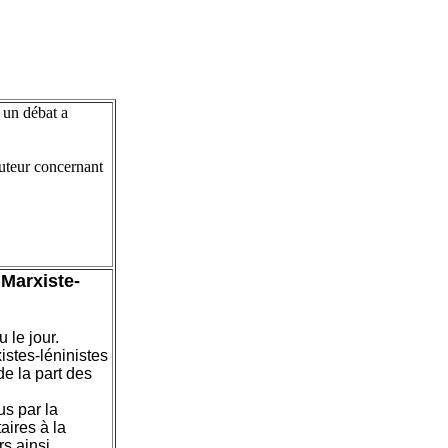
 un débat a
auteur concernant
 Marxiste-
 le jour.
istes-léninistes
de la part des
us par la
aires à la
rs ainsi