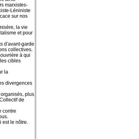
ers marxistes-
xiste-Léniniste
icace sur nos
isère, la vie
italisme et pour
s d'avant-garde
ons collectives.
ouvrière à qui
 les cibles
r la
des divergences
 organisés, plus
ollectif de
e contre
ous.
est le nôtre.