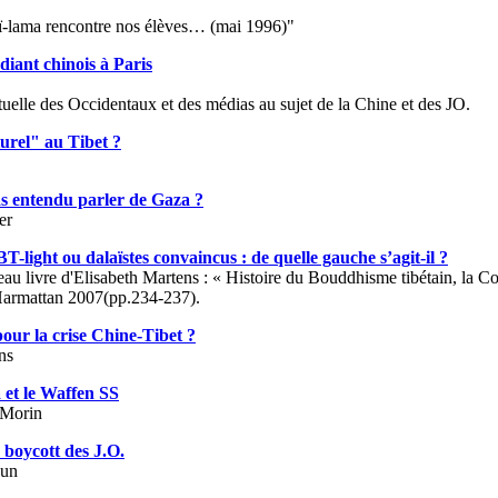
ï-lama rencontre nos élèves… (mai 1996)"
diant chinois à Paris
ctuelle des Occidentaux et des médias au sujet de la Chine et des JO.
urel" au Tibet ?
 as entendu parler de Gaza ?
er
T-light ou dalaïstes convaincus : de quelle gauche s’agit-il ?
eau livre d'Elisabeth Martens : « Histoire du Bouddhisme tibétain, la 
Harmattan 2007(pp.234-237).
pour la crise Chine-Tibet ?
ns
et le Waffen SS
 Morin
 boycott des J.O.
zun