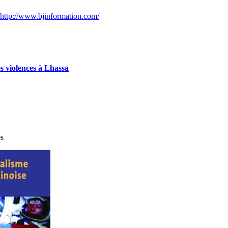
http://www.bjinformation.com/
es violences à Lhassa
es