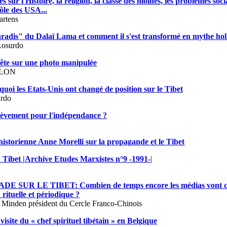
s sur l'Histoire, la religion, la classe des moines, les problèmes soci
rôle des USA...
artens
radis" du Dalaï Lama et comment il s'est transformé en mythe ho
Losurdo
te sur une photo manipulée
LLON
uoi les Etats-Unis ont changé de position sur le Tibet
rdo
lèvement pour l'indépendance ?
’historienne Anne Morelli sur la propagande et le Tibet
 Tibet |Archive Etudes Marxistes n°9 -1991-
|
 SUR LE TIBET: Combien de temps encore les médias vont con
rituelle et périodique ?
 Minden président du Cercle Franco-Chinois
visite du « chef spirituel tibétain » en Belgique