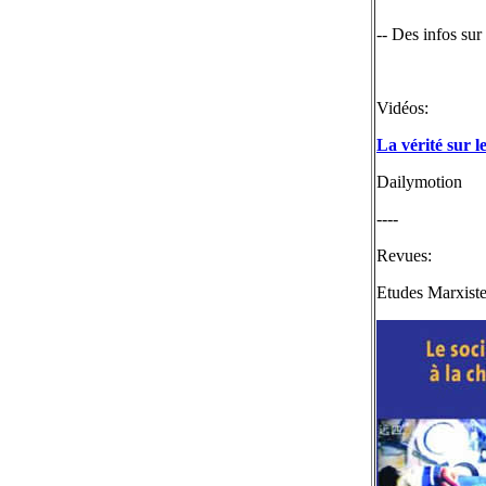
-- Des infos sur
Vidéos:
La vérité sur l
Dailymotion
----
Revues:
Etudes Marxist