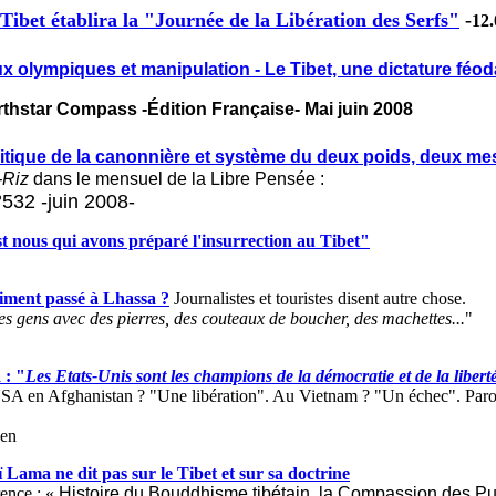
Tibet établira la "Journée de la Libération des Serfs"
-
12.
x olympiques et manipulation - Le Tibet, une dictature féod
rthstar Compass -Édition Française- Mai juin 2008
itique de la canonnière et système du deux poids, deux me
-Riz
dans le mensuel de la Libre Pensée :
°532 -juin 2008-
t nous qui avons préparé l'insurrection au Tibet"
aiment passé à Lhassa ?
Journalistes et touristes disent autre chose.
les gens avec des pierres, des couteaux de boucher, des machettes...
"
 : "
Les Etats-Unis sont les champions de la démocratie et de la libert
SA en Afghanistan ? "Une libération". Au Vietnam ? "Un échec". Paro
sen
 Lama ne dit pas sur le Tibet et sur sa doctrine
rence : «
Histoire du Bouddhisme tibétain, la Compassion des Pu