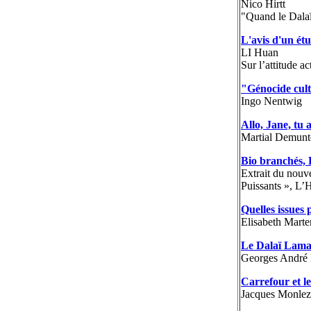
Nico Hirtt
"Quand le Dala
L'avis d'un étu
LI Huan
Sur l’attitude a
"Génocide cult
Ingo Nentwig
Allo, Jane, tu
Martial Demunt
Bio branchés, B
Extrait du nouv
Puissants », L’
Quelles issues 
Elisabeth Marte
Le Dalaï Lama 
Georges André
Carrefour et le
Jacques Monle