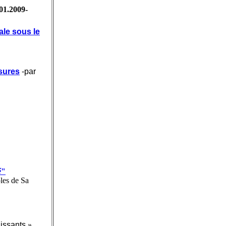
01.2009-
ale sous le
sures
-par
é
"
les de Sa
issants
»