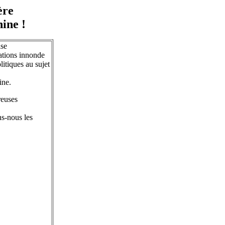
ère
ine !
ise
ations innonde
litiques au sujet
ine.
reuses
ns-nous les