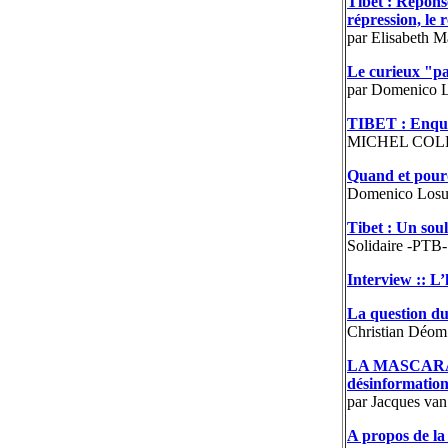
Tibet : Réponse
répression, le 
par Elisabeth M
Le curieux "pa
par Domenico 
TIBET : Enquê
MICHEL CO
Quand et pourq
Domenico Losu
Tibet : Un sou
Solidaire -PTB-
Interview :: L
La question du
Christian Déom
LA MASCARADE
désinformation 
par Jacques van
A propos de la 