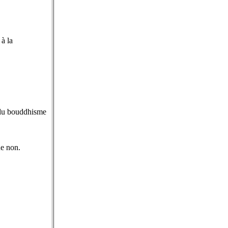
à la
e du bouddhisme
ue non.