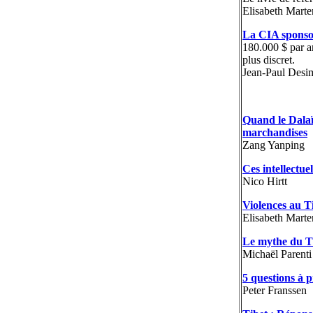
Elisabeth Marte
La CIA sponso
180.000 $ par an
plus discret.
Jean-Paul Desi
Quand le Dalaï
marchandises
Zang Yanping
Ces intellectue
Nico Hirtt
Violences au Ti
Elisabeth Marte
Le mythe du T
Michaël Parenti
5 questions à 
Peter Franssen