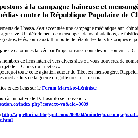
postons à la campagne haineuse et mensong
médias contre la République Populaire de Ch
ements de Lhassa, s'est accentuée une campagne médiatique anti-chino
t agressive. Un déferlement de mensonges, de manipulations, de falsific
(radios, télés, journaux). Il importe de rétablir les faits historiques et po
gne de calomnies lancée par l'impérialisme, nous devons soutenir la Ch
s nombres de liens internet vers divers sites ou vous trouverez de nomb
sujet de la Chine, du Tibet etc...
pourquoi toute cette agitation autour du Tibet est mensongère. Rappelo
s médias lors de la guerre du golfe ou sur Timisoara.
fos et des liens sur le
Forum Marxiste-Léniniste
on à l'initiative de D. Losurdo se trouve ici :
isation.ca/index.php?context=va&aid=8689
 :
http://appellocina.blogspot.com/2008/04/unindegna-campagna-di-
e.html