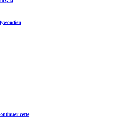
aux, la
llywoodien
tinuer cette