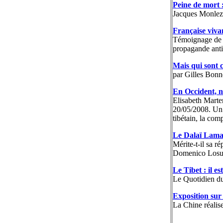
Peine de mort 
Jacques Monle
Française viva
Témoignage de M
propagande anti-
Mais qui sont c
par Gilles Bon
En Occident, no
Elisabeth Marte
20/05/2008. Un 
tibétain, la co
Le Dalaï Lama 
Mérite-t-il sa 
Domenico Losu
Le Tibet : il e
Le Quotidien du
Exposition sur 
La Chine réalise