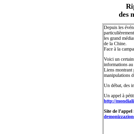
Ri
des 
Depuis les évén
particulièremen
les grand médias 
de la Chine.
Face à la campa
Voici un certain
informations au 
Liens montrant 
manipulations de
Un débat, des in
Un appel à pétiti
http://mondial
Site de l’appel
demonizzazion