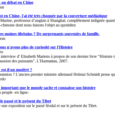
: on débat en Chine
zun
nt en Chine, j'ai été très choquée par la couverture médiatique
arine, professeur d’anglais à Shanghaï, complètement indignée quant 
chinoise dont nous faisons l'objet au quotidien
es moines tibétains ? De surprenants souvenirs de famille.
neau
us n'avons plus de curiosité sur l'Histoire
ns
interview d' Elisabeth Martens à propos de son dernier livre "Histoir
mpassion des puissants", L'Harmattan, 2007.
est-il un modéré ?
réputation ? L'ancien premier ministre allemand Helmut Schmidt pense q
rdo
st important que le monde sache et connaisse son histoire
 peuple -en ligne-
le passé et le présent du Tibet
 une exposition sur le passé féodal et sur le présent du Tibet.