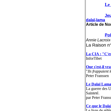
Le 
Jeu
dalaï-lama
Article de No
Pol
Annie Lacroix
La Raison n
La CIA : "C'es
InforTibet
Que s'est-il vr
"
Ils frappaient 
Peter Franssen
Le Dalaï Lama
La guerre des U
Sainteté.
par Peter Frans
Ce que le Dalaï
Le livre de réfé