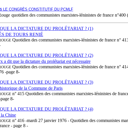
ns
LE CONGRÈS CONSTITUTIF DU PCMLF
Rouge
quotidien des communistes marxistes-léninistes de france
n°400 
 QUE LA DICTATURE DU PROLÉTARIAT ? (1)
S DE TOURS RENIÉ
Quotidien des communistes marxistes-léninistes de france n° 413
ROUGE
-
 QUE LA DICTATURE DU PROLÉTARIAT ? (2)
a dit que la dictature du prolétariat est nécessaire
Quotidien des communistes marxistes-léninistes de france n° 41
ROUGE
76 -page 8-
 QUE LA DICTATURE DU PROLÉTARIAT ? (3)
 historique de la Commune de Paris
n° 415 Quotidien des communistes marxistes-léninistes de franc
ROUGE
-page 8-
 QUE LA DICTATURE DU PROLÉTARIAT ? (4)
 la Chine
n° 416 -mardi 27 janvier 1976 - Quotidien des communistes mar
ROUGE
france - page 8 -