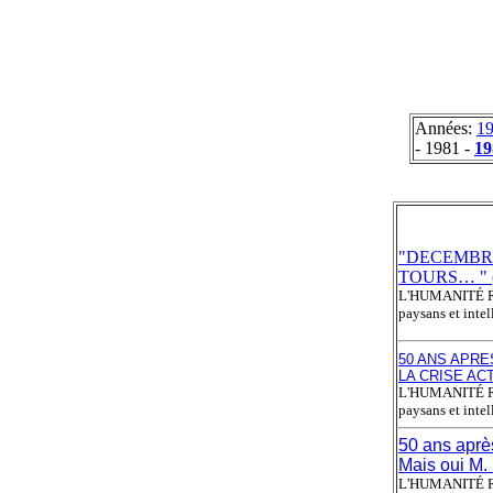
Années:
1
- 1981 -
19
"DECEMBRE
TOURS… " (
L'HUMANITÉ
paysans et inte
50 ANS APRES
LA CRISE ACTU
L'HUMANITÉ
paysans et inte
50 ans après
Mais oui M. M
L'HUMANITÉ ROU