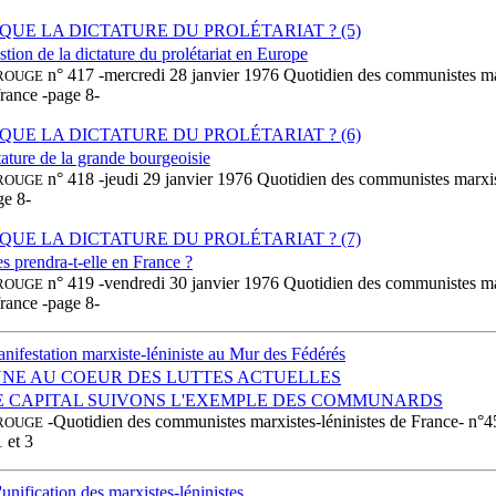
 QUE LA DICTATURE DU PROLÉTARIAT ? (5)
stion de la dictature du prolétariat en Europe
n° 417 -mercredi 28 janvier 1976 Quotidien des communistes ma
ROUGE
france -page 8-
 QUE LA DICTATURE DU PROLÉTARIAT ? (6)
ature de la grande bourgeoisie
n° 418 -jeudi 29 janvier 1976 Quotidien des communistes marxist
ROUGE
ge 8-
 QUE LA DICTATURE DU PROLÉTARIAT ? (7)
s prendra-t-elle en France ?
n° 419 -vendredi 30 janvier 1976 Quotidien des communistes ma
ROUGE
france -page 8-
nifestation marxiste-léniniste au Mur des Fédérés
NE AU COEUR DES LUTTES ACTUELLES
E CAPITAL SUIVONS L'EXEMPLE DES COMMUNARDS
-Quotidien des communistes marxistes-léninistes de France- n°4
ROUGE
 et 3
unification des marxistes-léninistes