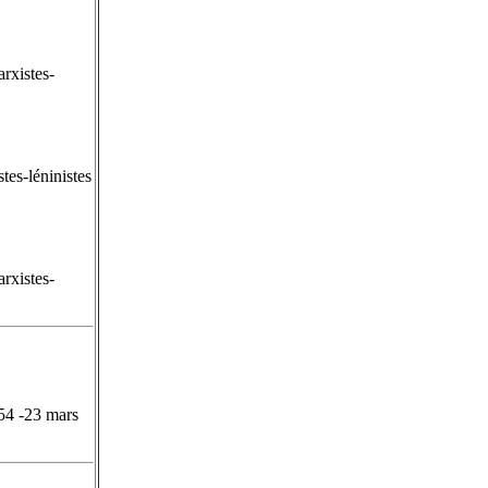
rxistes-
es-léninistes
rxistes-
54 -23 mars