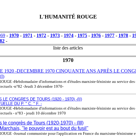
L'HUMANITÉ ROUGE
969
-
1970
-
1971
-
1972
-
1973
-
1974
-
1975
-
1976
-
1977
-
1978
-
1
82
-
liste des articles
1970
 1920 -DECEMBRE 1970 CINQUANTE ANS APRÈS LE CONG
I)
 ROUGE
-
Hebdomadaire d'informations et d'études marxiste-léniniste au service des 
llectuels -n°82 -Jeudi 3 décembre 1970-
 LE CONGRES DE TOURS (1920 - 1970) -(II)
ELLE DU P. " C. " F. -
 ROUGE
-
Hebdomadaire d'informations et d'études marxiste-léniniste au service des 
llectuels - n°83 - jeudi 10 décembre 1970
 le congrès de Tours (1920-1970) - (III)
archais, ''le pouvoir est au bout du fusil''
GE -Journal communiste pour l'application en France du marxisme-léninisme et 