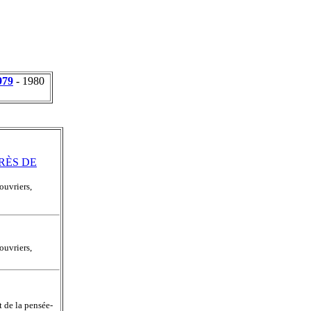
979
- 1980
RÈS DE
ouvriers,
ouvriers,
de la pensée-