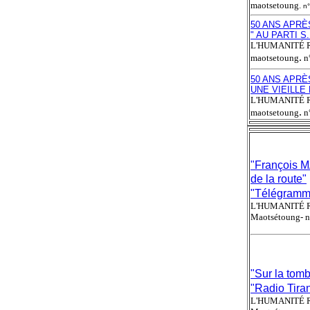
maotsetoung.
n°
50 ANS APRÈS
" AU PARTI 
L'HUMANITÉ ROU
.
maotsetoung
n°
50 ANS APRÈS
UNE VIEILLE
L'HUMANITÉ ROU
.
maotsetoung
n°
"François M
de la route"
"Télégramm
L'HUMANITÉ ROU
Maotsétoung- n°
"Sur la tom
"Radio Tira
L'HUMANITÉ ROU