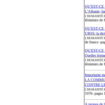
QU'EST-CE
L'Albanie, ba
L'HUMANITÉ 
léninistes de 
QU'EST-CE
URSS: la dict
L'HUMANITÉ 
de france -pa
QU'EST-CE
Quelles forme
L'HUMANITÉ 
léninistes de 
Importante ma
LA COMMU
CONTRE L
L'HUMANITÉ 
1976- pages 1
A propos de l'