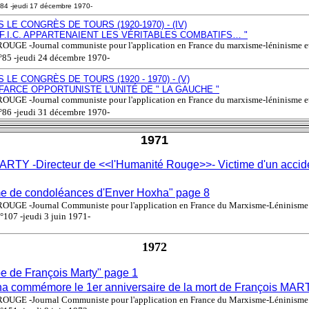
84 -jeudi 17 décembre 1970-
 LE CONGRÈS DE TOURS (1920-1970) - (IV)
S.F.I.C. APPARTENAIENT LES VÉRITABLES COMBATIFS… "
GE -Journal communiste pour l'application en France du marxisme-léninisme et 
85 -jeudi 24 décembre 1970-
 LE CONGRÈS DE TOURS (1920 - 1970) - (V)
 FARCE OPPORTUNISTE L'UNITÉ DE " LA GAUCHE "
GE -Journal communiste pour l'application en France du marxisme-léninisme et 
86 -jeudi 31 décembre 1970-
1971
ARTY -Directeur de <<l'Humanité Rouge>>- Victime d'un accide
e de condoléances d'Enver Hoxha" page 8
GE -Journal Communiste pour l'application en France du Marxisme-Léninisme e
107 -jeudi 3 juin 1971-
1972
be de François Marty" page 1
na commémore le 1er anniversaire de la mort de François MAR
GE -Journal Communiste pour l'application en France du Marxisme-Léninisme e