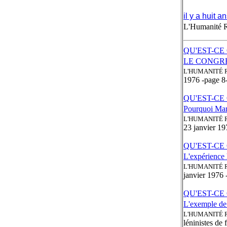
il y a huit a
L'Humanité 
QU'EST-CE
LE CONGRÉ
L'HUMANITÉ 
1976 -page 8
QU'EST-CE
Pourquoi Marx 
L'HUMANITÉ 
23 janvier 19
QU'EST-CE
L'expérience
L'HUMANITÉ 
janvier 1976 
QU'EST-CE
L'exemple de
L'HUMANITÉ 
léninistes de 